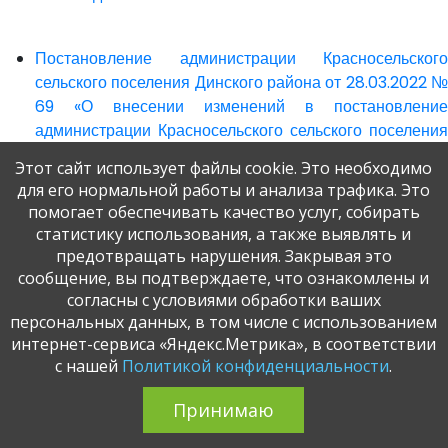
Постановление администрации Красносельского
сельского поселения Динского района от 28.03.2022 №
69 «О внесении изменений в постановление
администрации Красносельского сельского поселения
Динского района от 10.12.2021 № 354 «Об утверждении
Этот сайт использует файлы cookie. Это необходимо
муниципальной программы Красносельского сельского
для его нормальной работы и анализа трафика. Это
поселения Динского района «Развитие физической
помогает обеспечивать качество услуг, собирать
культуры и спорта» на 2022-2024 годы»»
статистику использования, а также выявлять и
предотвращать нарушения. Закрывая это
сообщение, вы подтверждаете, что ознакомлены и
Постановление администрации Красносельского
согласны с условиями обработки ваших
персональных данных, в том числе с использованием
сельского поселения Динского района от 28.03.2022 №
интернет-сервиса «Яндекс.Метрика», в соответствии
68 «О внесении изменений в постановление
с нашей
Политикой конфиденциальности
.
администрации Красносельского сельского поселения
Динского района от 10.12.2021 № 352 «Об утверждении
Принимаю
муниципальной программы «Благоустройство
территории Красносельского сельского поселения» на