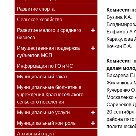
Развитие спорта
Комиссия по
Бузина К.А.
Сельское хозяйство
Владимирова
Развитие малого и среднего
Елфимов А.А
бизнеса
Каракулова А
Кочкин Е.А.
Имущественная поддержка
субъектов МСП
Комиссия п
Информация по ГО и ЧС
делам моло
Бахарева Е.
Муниципальный заказ
Жилинкова М
Муниципальные бюджетные
Кучеренко О.
учреждения Красносельского
Москаленко 
сельского поселения
Сарибеков Д
20 сентября 
Муниципальные услуги
района пято
Муниципальный контроль
политической
Архивный отдел