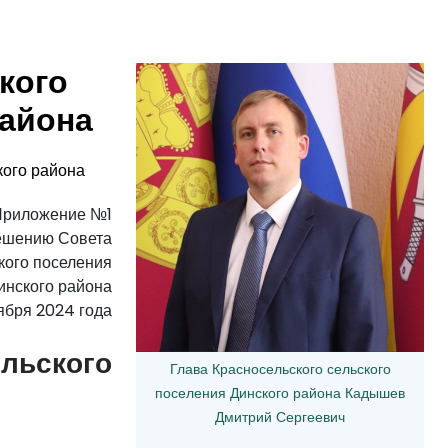
кого
района
кого района
Приложение №1
ешению Совета
кого поселения
инского района
ября 2024 года
ельского
Глава Красносельского сельского
поселения Динского района Кадышев
Дмитрий Сергеевич