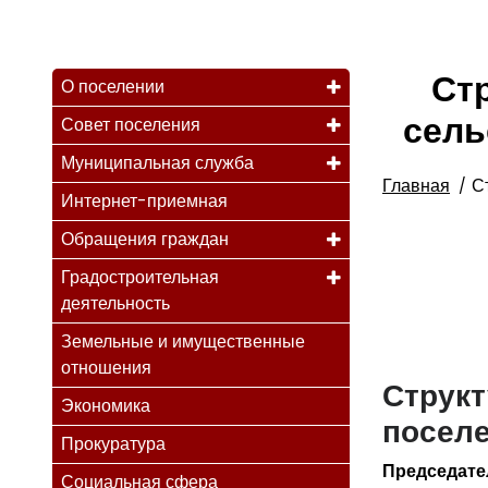
Ст
О поселении
сель
Совет поселения
Муниципальная служба
Главная
С
Интернет-приемная
Обращения граждан
Градостроительная
деятельность
Земельные и имущественные
отношения
Структ
Экономика
поселе
Прокуратура
Председате
Социальная сфера