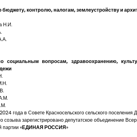
 бюджету, контролю, налогам, землеустройству и архи
 Н.И.
.
.А.
о социальным вопросам, здравоохранению, культу
дежи
Н.
.Н.
В.
А.М.
.М.
2024 года в Совете Красносельского сельского поселения 
го созыва зарегистрировано депутатское объединение Все
 партии «
ЕДИНАЯ РОССИЯ
»