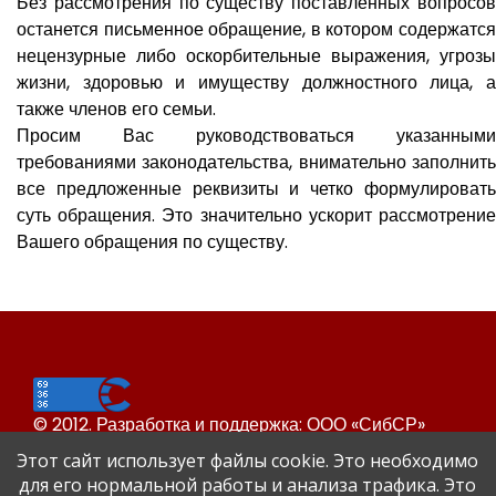
Без рассмотрения по существу поставленных вопросов
останется письменное обращение, в котором содержатся
нецензурные либо оскорбительные выражения, угрозы
жизни, здоровью и имуществу должностного лица, а
также членов его семьи.
Просим Вас руководствоваться указанными
требованиями законодательства, внимательно заполнить
все предложенные реквизиты и четко формулировать
суть обращения. Это значительно ускорит рассмотрение
Вашего обращения по существу.
© 2012. Разработка и поддержка: ООО «СибСР»
Все права защищены законом и международными
Этот сайт использует файлы cookie. Это необходимо
соглашениями.
для его нормальной работы и анализа трафика. Это