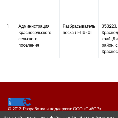
1
Администрация
Разбрасыватель
353223,
Красносельского
песка Л-116-01
Краснод
сельского
край, Д
поселения
район, с
Краснос
© 2012. Разработка и поддержка: ООО «СибСР»
Все права защищены законом и международными
Этот сайт использует файлы cookie. Это необходимо