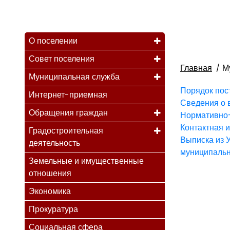
О поселении
Совет поселения
Главная
М
Муниципальная служба
Порядок пос
Интернет-приемная
Сведения о 
Обращения граждан
Нормативно-
Контактная 
Градостроительная
Выписка из У
деятельность
муниципальн
Земельные и имущественные
отношения
Экономика
Прокуратура
Социальная сфера