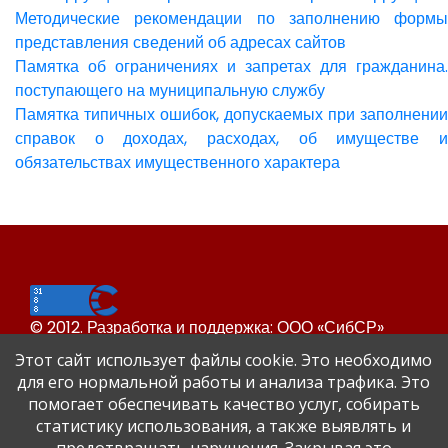
Методические рекомендации по заполнению формы
представления сведений об адресах сайтов
Памятка об ограничениях и запретах для гражданина.
поступающего на муниципальную службу
Памятка типичных ошибок, допускаемых при заполнении
справок о доходах, расходах, об имуществе и
обязательствах имущественного характера
© 2012. Разработка и поддержка: ООО «СибСР»
Все права защищены законом и международными
Этот сайт использует файлы cookie. Это необходимо
соглашениями.
для его нормальной работы и анализа трафика. Это
помогает обеспечивать качество услуг, собирать
статистику использования, а также выявлять и