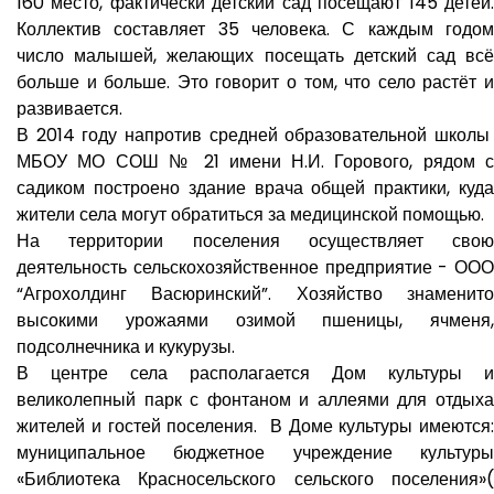
160 место, фактически детский сад посещают 145 детей.
Коллектив составляет 35 человека. С каждым годом
число малышей, желающих посещать детский сад всё
больше и больше. Это говорит о том, что село растёт и
развивается.
В 2014 году напротив средней образовательной школы
МБОУ МО СОШ № 21 имени Н.И. Горового, рядом с
садиком построено здание врача общей практики, куда
жители села могут обратиться за медицинской помощью.
На территории поселения осуществляет свою
деятельность сельскохозяйственное предприятие - ООО
“Агрохолдинг Васюринский”. Хозяйство знаменито
высокими урожаями озимой пшеницы, ячменя,
подсолнечника и кукурузы.
В центре села располагается Дом культуры и
великолепный парк с фонтаном и аллеями для отдыха
жителей и гостей поселения. В Доме культуры имеются:
муниципальное бюджетное учреждение культуры
«Библиотека Красносельского сельского поселения»(