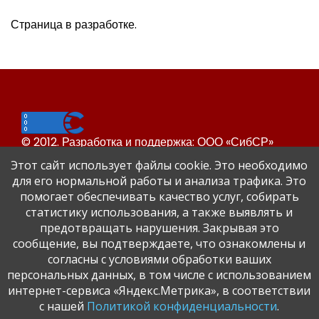
Страница в разработке.
© 2012. Разработка и поддержка: ООО «СибСР»
Все права защищены законом и международными
Этот сайт использует файлы cookie. Это необходимо
соглашениями.
для его нормальной работы и анализа трафика. Это
помогает обеспечивать качество услуг, собирать
статистику использования, а также выявлять и
предотвращать нарушения. Закрывая это
сообщение, вы подтверждаете, что ознакомлены и
согласны с условиями обработки ваших
персональных данных, в том числе с использованием
Сайт Динского района
интернет-сервиса «Яндекс.Метрика», в соответствии
Официальный сайт администрации Краснодарского
с нашей
Политикой конфиденциальности
.
края.