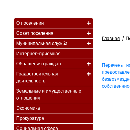
О поселении
Совет поселения
Главная
П
Муниципальная служба
Интернет-приемная
Обращения граждан
Перечень н
предоставле
Градостроительная
безвозмезд
деятельность
собственннос
Земельные и имущественные
отношения
Экономика
Прокуратура
Социальная сфера