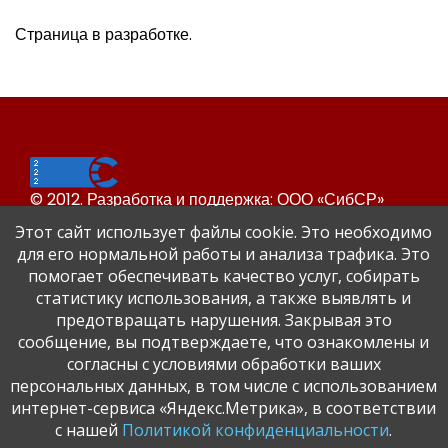
Страница в разработке.
© 2012. Разработка и поддержка: ООО «СибСР»
Все права защищены законом и международными
Этот сайт использует файлы cookie. Это необходимо
соглашениями.
для его нормальной работы и анализа трафика. Это
помогает обеспечивать качество услуг, собирать
статистику использования, а также выявлять и
предотвращать нарушения. Закрывая это
сообщение, вы подтверждаете, что ознакомлены и
согласны с условиями обработки ваших
персональных данных, в том числе с использованием
Сайт Динского района
интернет-сервиса «Яндекс.Метрика», в соответствии
Официальный сайт администрации Краснодарского
с нашей
Политикой конфиденциальности
.
края.