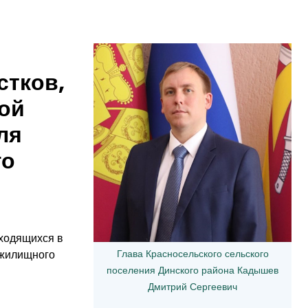
стков,
ой
ля
го
аходящихся в
Глава Красносельского сельского
 жилищного
поселения Динского района Кадышев
Дмитрий Сергеевич