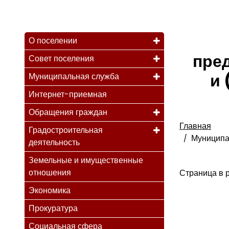
О поселении
пре
Совет поселения
и 
Муниципальная служба
Интернет-приемная
Обращения граждан
Главная
Градостроительная
Муниципа
деятельность
Земельные и имущественные
отношения
Страница в р
Экономика
Прокуратура
Социальная сфера